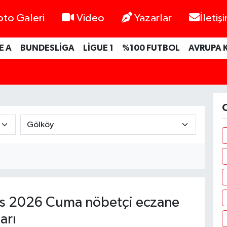
oto Galeri
Video
Yazarlar
İletiş
E A
BUNDESLİGA
LİGUE 1
%100 FUTBOL
AVRUPA 
O
s 2026 Cuma nöbetçi eczane
arı