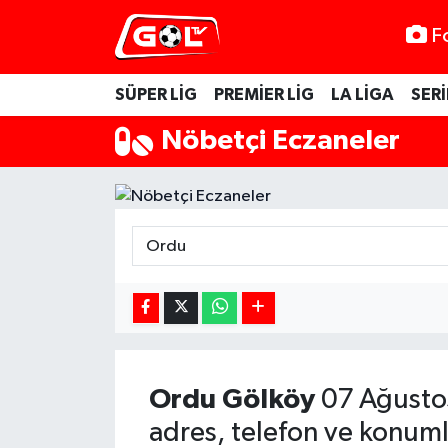
F
SÜPER LİG
PREMİER LİG
LA LİGA
SERİ
Nöbetçi Eczaneler
Ordu
Gölköy
07 Ağusto
adres, telefon ve konuml