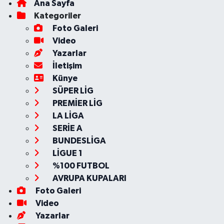
Ana Sayfa
Kategoriler
Foto Galeri
Video
Yazarlar
İletişim
Künye
SÜPER LİG
PREMİER LİG
LA LİGA
SERİE A
BUNDESLİGA
LİGUE 1
%100 FUTBOL
AVRUPA KUPALARI
Foto Galeri
Video
Yazarlar