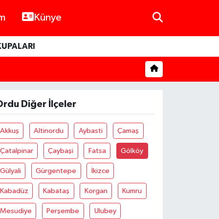
im
Künye
KUPALARI
rdu Diğer İlçeler
Akkuş
Altinordu
Aybasti
Çamaş
Çatalpinar
Çaybaşi
Fatsa
Gölköy
Gülyali
Gürgentepe
İkizce
Kabadüz
Kabataş
Korgan
Kumru
Mesudiye
Perşembe
Ulubey