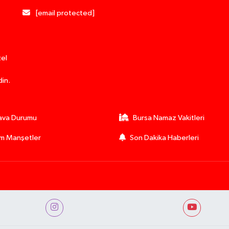
[email protected]
zel
din.
ava Durumu
Bursa Namaz Vakitleri
m Manşetler
Son Dakika Haberleri