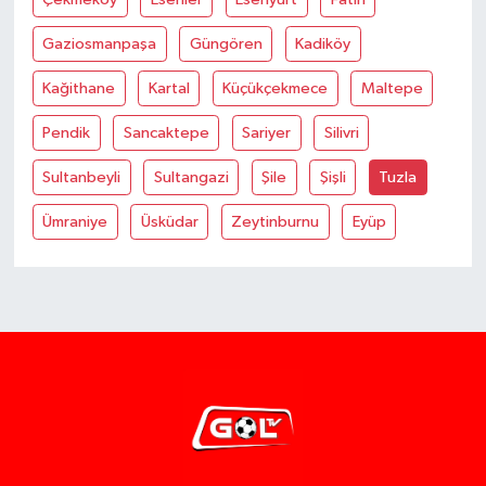
Gaziosmanpaşa
Güngören
Kadiköy
Kağithane
Kartal
Küçükçekmece
Maltepe
Pendik
Sancaktepe
Sariyer
Silivri
Sultanbeyli
Sultangazi
Şile
Şişli
Tuzla
Ümraniye
Üsküdar
Zeytinburnu
Eyüp