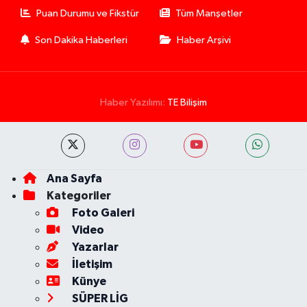
Puan Durumu ve Fikstür
Tüm Manşetler
Son Dakika Haberleri
Haber Arşivi
Haber Yazılımı:
TE Bilişim
Ana Sayfa
Kategoriler
Foto Galeri
Video
Yazarlar
İletişim
Künye
SÜPER LİG