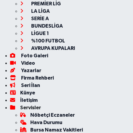
PREMİER LİG
LA LİGA
SERİE A
BUNDESLİGA
LİGUE 1
%100 FUTBOL
AVRUPA KUPALARI
Foto Galeri
Video
Yazarlar
Firma Rehberi
Seri İlan
Künye
İletişim
Servisler
Nöbetçi Eczaneler
Hava Durumu
Bursa Namaz Vakitleri