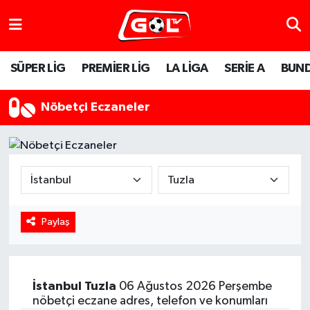
SÜPER LİG
PREMİER LİG
LA LİGA
SERİE A
BUND
Nöbetçi Eczaneler
Paylaş
İstanbul
Tuzla
06 Ağustos 2026 Perşembe
nöbetçi eczane adres, telefon ve konumları