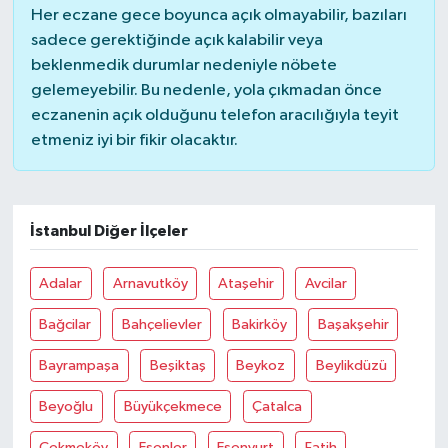
Her eczane gece boyunca açık olmayabilir, bazıları
sadece gerektiğinde açık kalabilir veya
beklenmedik durumlar nedeniyle nöbete
gelemeyebilir. Bu nedenle, yola çıkmadan önce
eczanenin açık olduğunu telefon aracılığıyla teyit
etmeniz iyi bir fikir olacaktır.
İstanbul Diğer İlçeler
Adalar
Arnavutköy
Ataşehir
Avcilar
Bağcilar
Bahçelievler
Bakirköy
Başakşehir
Bayrampaşa
Beşiktaş
Beykoz
Beylikdüzü
Beyoğlu
Büyükçekmece
Çatalca
Çekmeköy
Esenler
Esenyurt
Fatih