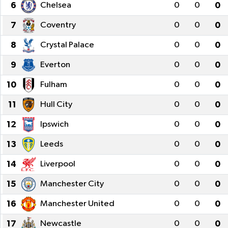
6
Chelsea
0
0
0
7
Coventry
0
0
0
8
Crystal Palace
0
0
0
9
Everton
0
0
0
10
Fulham
0
0
0
11
Hull City
0
0
0
12
Ipswich
0
0
0
13
Leeds
0
0
0
14
Liverpool
0
0
0
15
Manchester City
0
0
0
16
Manchester United
0
0
0
17
Newcastle
0
0
0