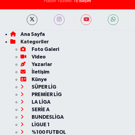
Haber Yazılımı:
TE Bilişim
Ana Sayfa
Kategoriler
Foto Galeri
Video
Yazarlar
İletişim
Künye
SÜPER LİG
PREMİER LİG
LA LİGA
SERİE A
BUNDESLİGA
LİGUE 1
%100 FUTBOL