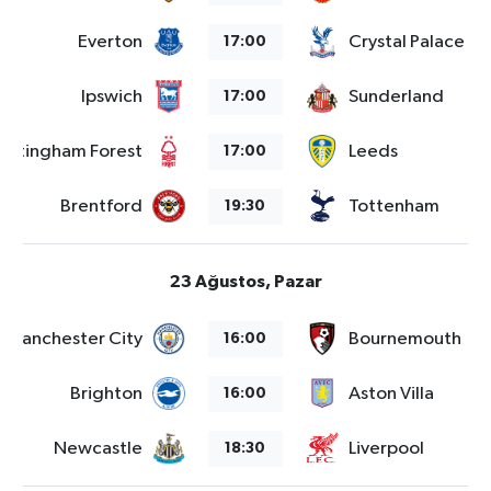
Everton
Crystal Palace
17:00
Ipswich
Sunderland
17:00
ottingham Forest
Leeds
17:00
Brentford
Tottenham
19:30
23 Ağustos, Pazar
Manchester City
Bournemouth
16:00
Brighton
Aston Villa
16:00
Newcastle
Liverpool
18:30