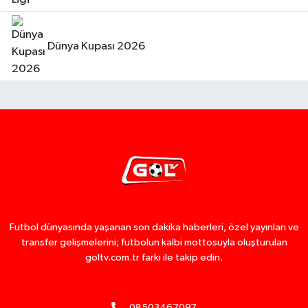
Dünya Kupası 2026
Futbol dünyasında yaşanan son dakika haberleri, özel yayınları ve
transfer gelişmelerini; futbolun kalbi mottosuyla oluşturulan
goltv.com.tr farkı ile takip edin.
08503467097