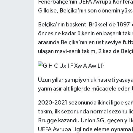
Fenerbahçe'nin UEFA Avrupa Konferans
Gilloise, Belçika'nın son dönemin yüks
Belçika'nın başkenti Brüksel'de 1897'd
öncesine kadar ülkenin en başarılı takı
arasında Belçika'nın en üst seviye fut
ulaşan mavi-sarılı takım, 2 kez de Belç
Uzun yıllar şampiyonluk hasreti yaşay
yarım asır alt liglerde mücadele ede
2020-2021 sezonunda ikinci ligde şamp
takım, ilk sezonunda normal sezonu l
Brugge kazandı. Union SG, geçen yıl i
UEFA Avrupa Ligi'nde eleme oynama ha