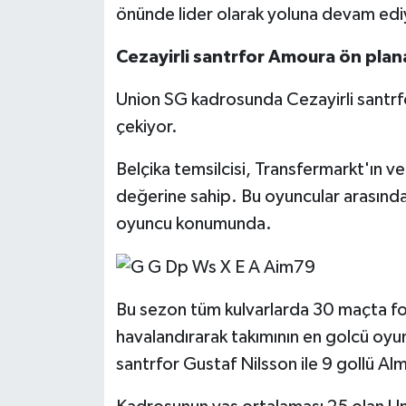
önünde lider olarak yoluna devam edi
Cezayirli santrfor Amoura ön plana
Union SG kadrosunda Cezayirli santr
çekiyor.
Belçika temsilcisi, Transfermarkt'ın v
değerine sahip. Bu oyuncular arasınd
oyuncu konumunda.
Bu sezon tüm kulvarlarda 30 maçta fo
havalandırarak takımının en golcü oyu
santrfor Gustaf Nilsson ile 9 gollü Al