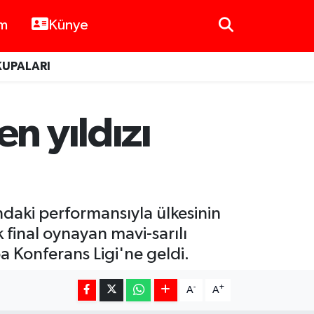
im
Künye
KUPALARI
n yıldızı
ndaki performansıyla ülkesinin
final oynayan mavi-sarılı
Konferans Ligi'ne geldi.
-
+
A
A