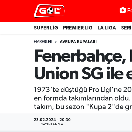
F
SÜPER LİG
PREMİER LİG
LA LİGA
SERİ
HABERLER
AVRUPA KUPALARI
Fenerbahçe, B
Union SG ile e
1973'te düştüğü Pro Ligi'ne 20
en formda takımlarından oldu. 
takım, bu sezon "Kupa 2"de g
23.02.2024 - 20:30
YAYINLANMA