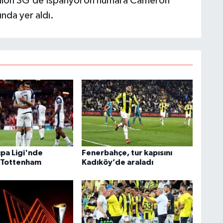
Union SG'de İspanyol on numara Cameron
ında yer aldı.
pa Ligi'nde
Fenerbahçe, tur kapısını
 Tottenham
Kadıköy’de araladı