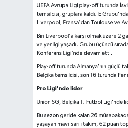
UEFA Avrupa Ligi play-off turunda İsvi
temsilcisi, gruplara kaldı. E Grubu'n
Liverpool, Fransa'dan Toulouse ve Avu
Biri Liverpool'a karşı olmak üzere 2 gal
ve yenilgi yaşadı. Grubu üçüncü sır
Konferans Ligi'nde devam etti.
Play-off turunda Almanya'nın güçlü ta
Belçika temsilcisi, son 16 turunda Fene
Pro Ligi'nde lider
Union SG, Belçika 1. Futbol Ligi'nde l
Bu sezon geride kalan 26 müsabakada 1
yaşayan mavi-sarılı takım, 62 puan top