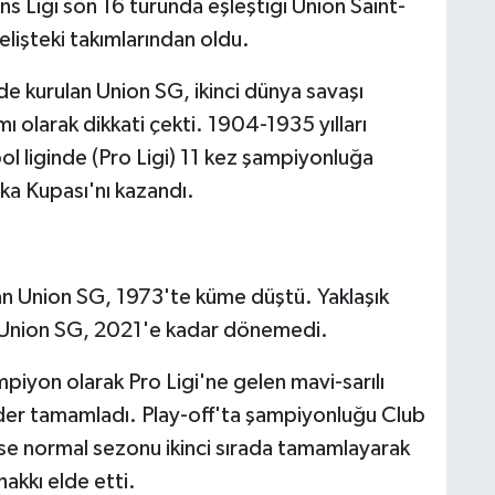
 Ligi son 16 turunda eşleştiği Union Saint-
elişteki takımlarından oldu.
e kurulan Union SG, ikinci dünya savaşı
mı olarak dikkati çekti. 1904-1935 yılları
bol liginde (Pro Ligi) 11 kez şampiyonluğa
ika Kupası'nı kazandı.
an Union SG, 1973'te küme düştü. Yaklaşık
n Union SG, 2021'e kadar dönemedi.
iyon olarak Pro Ligi'ne gelen mavi-sarılı
ider tamamladı. Play-off'ta şampiyonluğu Club
se normal sezonu ikinci sırada tamamlayarak
kkı elde etti.