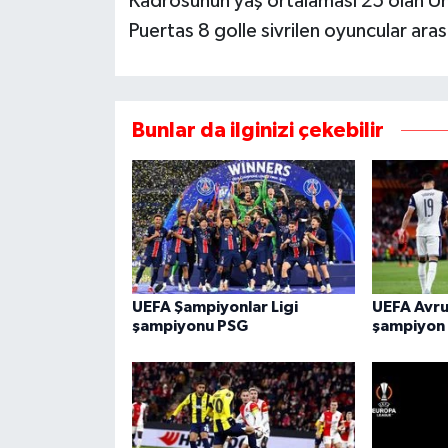
Kadrosunun yaş ortalaması 25 olan 
Puertas 8 golle sivrilen oyuncular aras
Bunlar da ilginizi çekebilir
UEFA Şampiyonlar Ligi
UEFA Avru
şampiyonu PSG
şampiyon