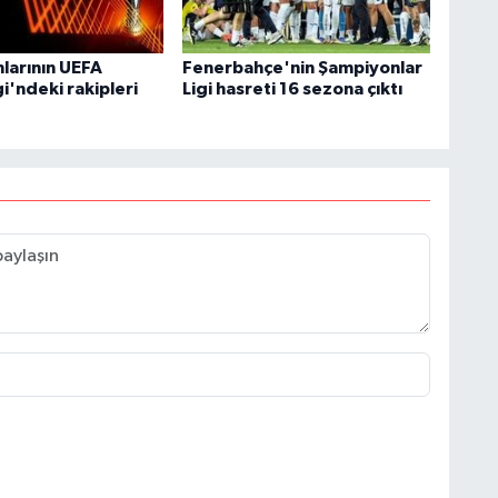
mlarının UEFA
Fenerbahçe'nin Şampiyonlar
i'ndeki rakipleri
Ligi hasreti 16 sezona çıktı