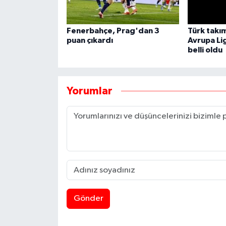
Fenerbahçe, Prag'dan 3
Türk takı
puan çıkardı
Avrupa Lig
belli oldu
Yorumlar
Gönder