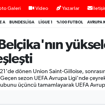
oto Galeri
Video
Yazarlar
İletiş
E A
BUNDESLİGA
LİGUE 1
%100 FUTBOL
AVRUPA 
elçika'nın yüksele
şleşti
21'de dönen Union Saint-Gilloise, sonrası
Geçen sezon UEFA Avrupa Ligi'nde çeyrek 
rubunu üçüncü tamamlayarak UEFA Avrupa 