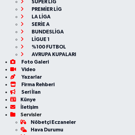
SÜPER LİG
PREMİER LİG
LA LİGA
SERİE A
BUNDESLİGA
LİGUE 1
%100 FUTBOL
AVRUPA KUPALARI
Foto Galeri
Video
Yazarlar
Firma Rehberi
Seri İlan
Künye
İletişim
Servisler
Nöbetçi Eczaneler
Hava Durumu