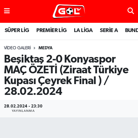
SÜPER LİG
PREMİER LİG
LA LİGA
SERİE A
BUND
VIDEO GALERI
MEDYA
Beşiktaş 2-0 Konyaspor
MAÇ ÖZETİ (Ziraat Türkiye
Kupası Çeyrek Final ) /
28.02.2024
28.02.2024 - 23:30
YAYINLANMA