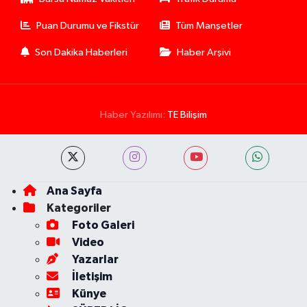
Puan Durumu ve Fikstür
Tüm Manşetler
Son Dakika Haberleri
Haber Arşivi
Haber Yazılımı:
TE Bilişim
Ana Sayfa
Kategoriler
Foto Galeri
Video
Yazarlar
İletişim
Künye