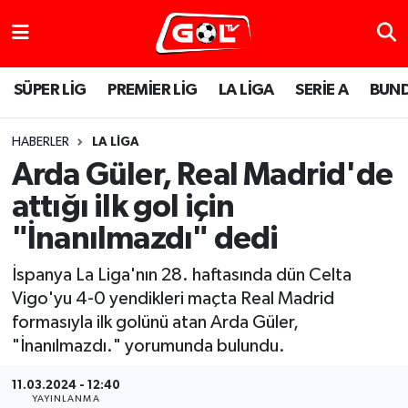
SÜPER LİG
PREMİER LİG
LA LİGA
SERİE A
BUND
HABERLER
LA LİGA
Arda Güler, Real Madrid'de
attığı ilk gol için
"İnanılmazdı" dedi
İspanya La Liga'nın 28. haftasında dün Celta
Vigo'yu 4-0 yendikleri maçta Real Madrid
formasıyla ilk golünü atan Arda Güler,
"İnanılmazdı." yorumunda bulundu.
11.03.2024 - 12:40
YAYINLANMA