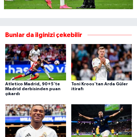
Bunlar da ilginizi çekebilir
Atletico Madrid, 90+5'te
Toni Kroos'tan Arda Güler
Madrid derbisinden puan
itirafı
çıkardı