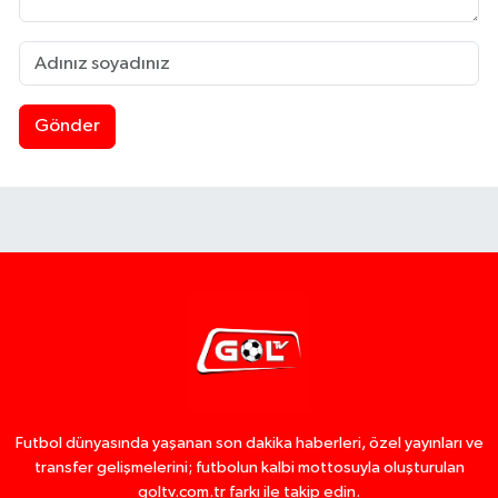
Gönder
Futbol dünyasında yaşanan son dakika haberleri, özel yayınları ve
transfer gelişmelerini; futbolun kalbi mottosuyla oluşturulan
goltv.com.tr farkı ile takip edin.