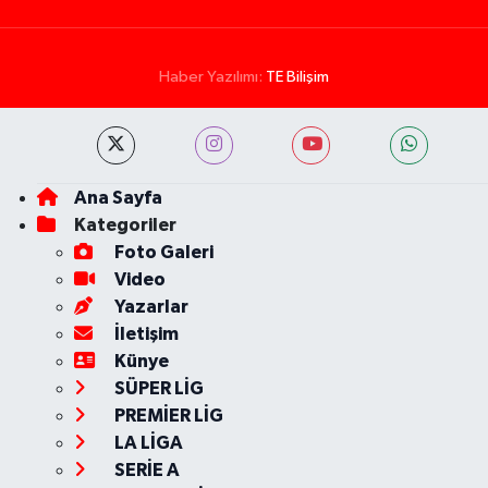
Haber Yazılımı:
TE Bilişim
Ana Sayfa
Kategoriler
Foto Galeri
Video
Yazarlar
İletişim
Künye
SÜPER LİG
PREMİER LİG
LA LİGA
SERİE A