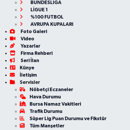
BUNDESLİGA
LİGUE 1
%100 FUTBOL
AVRUPA KUPALARI
Foto Galeri
Video
Yazarlar
Firma Rehberi
Seri İlan
Künye
İletişim
Servisler
Nöbetçi Eczaneler
Hava Durumu
Bursa Namaz Vakitleri
Trafik Durumu
Süper Lig Puan Durumu ve Fikstür
Tüm Manşetler